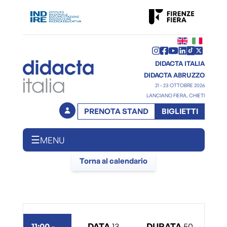
DIDACTA ITALIA
DIDACTA ABRUZZO
21 - 23 OTTOBRE 2026
LANCIANO FIERA, CHIETI
PRENOTA STAND
BIGLIETTI
☰
MENU
Torna al calendario
11:00
-
DATA
13
DURATA
50