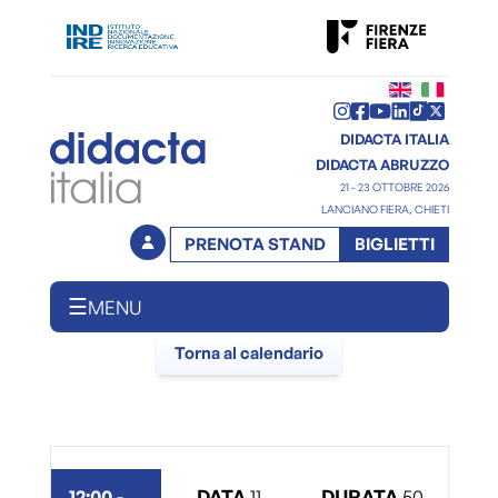
DIDACTA ITALIA
DIDACTA ABRUZZO
21 - 23 OTTOBRE 2026
LANCIANO FIERA, CHIETI
PRENOTA STAND
BIGLIETTI
☰
MENU
Torna al calendario
12:00
-
DATA
11
DURATA
50