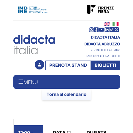
DIDACTA ITALIA
DIDACTA ABRUZZO
21 - 23 OTTOBRE 2026
LANCIANO FIERA, CHIETI
PRENOTA STAND
BIGLIETTI
☰
MENU
Torna al calendario
12:00
-
DATA
12
DURATA